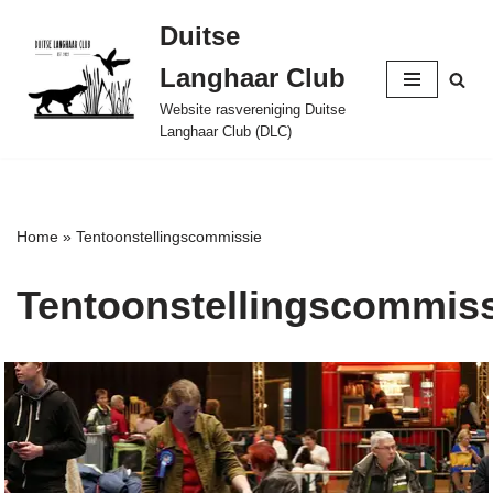
Duitse
Ga
Langhaar Club
naar
de
Website rasvereniging Duitse
Langhaar Club (DLC)
inhoud
Home
»
Tentoonstellingscommissie
Tentoonstellingscommis