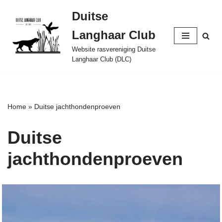
Duitse
Ga
Langhaar Club
naar
de
Website rasvereniging Duitse
Langhaar Club (DLC)
inhoud
Home
»
Duitse jachthondenproeven
Duitse
jachthondenproeven